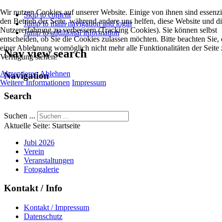
Wir nutzen Cookies auf unserer Website. Einige von ihnen sind essenzie
Skip to content
den Betrieb der Seite, während andere uns helfen, diese Website und d
Jump to main navigation and login
Nutzererfahrung zu verbessern (Tracking Cookies). Sie können selbst
Jump to additional information
entscheiden, ob Sie die Cookies zulassen möchten. Bitte beachten Sie, 
einer Ablehnung womöglich nicht mehr alle Funktionalitäten der Seite 
Nav view search
Verfügung stehen.
Akzeptieren
Ablehnen
Navigation
Weitere Informationen
Impressum
Search
Suchen ...
Aktuelle Seite:
Startseite
Jubi 2026
Verein
Veranstaltungen
Fotogalerie
Kontakt / Info
Kontakt / Impressum
Datenschutz