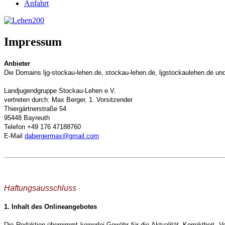
Anfahrt
Impressum
Anbieter
Die Domains ljg-stockau-lehen.de, stockau-lehen.de, ljgstockaulehen.de un
Landjugendgruppe Stockau-Lehen e.V.
vertreten durch: Max Berger,
1. Vorsitzender
Thiergärtnerstraße 54
95448 Bayreuth
Telefon +49 176 47188760
E-Mail
dabergermax@gmail.com
Haftungsausschluss
1. Inhalt des Onlineangebotes
Die Redaktion übernimmt keinerlei Gewähr für die Aktualität, Korrektheit, V