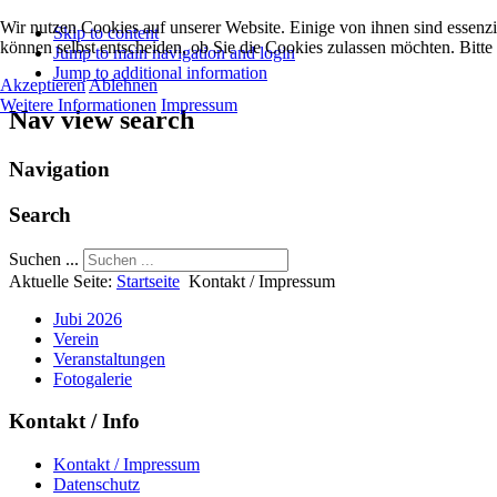
Wir nutzen Cookies auf unserer Website. Einige von ihnen sind essenzi
Skip to content
können selbst entscheiden, ob Sie die Cookies zulassen möchten. Bitte
Jump to main navigation and login
Jump to additional information
Akzeptieren
Ablehnen
Weitere Informationen
Impressum
Nav view search
Navigation
Search
Suchen ...
Aktuelle Seite:
Startseite
Kontakt / Impressum
Jubi 2026
Verein
Veranstaltungen
Fotogalerie
Kontakt / Info
Kontakt / Impressum
Datenschutz