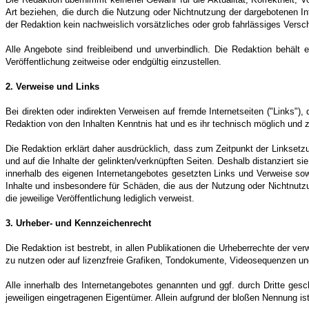
Art beziehen, die durch die Nutzung oder Nichtnutzung der dargebotenen In
der Redaktion kein nachweislich vorsätzliches oder grob fahrlässiges Versch
Alle Angebote sind freibleibend und unverbindlich. Die Redaktion behäl
Veröffentlichung zeitweise oder endgültig einzustellen.
2. Verweise und Links
Bei direkten oder indirekten Verweisen auf fremde Internetseiten ("Links"),
Redaktion von den Inhalten Kenntnis hat und es ihr technisch möglich und z
Die Redaktion erklärt daher ausdrücklich, dass zum Zeitpunkt der Linksetzun
und auf die Inhalte der gelinkten/verknüpften Seiten. Deshalb distanziert sie
innerhalb des eigenen Internetangebotes gesetzten Links und Verweise sowie
Inhalte und insbesondere für Schäden, die aus der Nutzung oder Nichtnutzun
die jeweilige Veröffentlichung lediglich verweist.
3. Urheber- und Kennzeichenrecht
Die Redaktion ist bestrebt, in allen Publikationen die Urheberrechte der
zu nutzen oder auf lizenzfreie Grafiken, Tondokumente, Videosequenzen un
Alle innerhalb des Internetangebotes genannten und ggf. durch Dritte ge
jeweiligen eingetragenen Eigentümer. Allein aufgrund der bloßen Nennung is