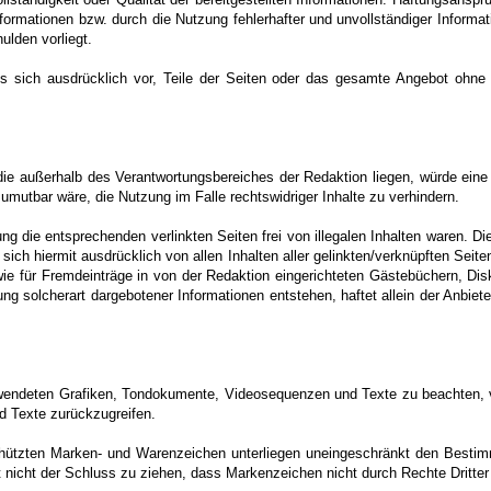
formationen bzw. durch die Nutzung fehlerhafter und unvollständiger Informa
ulden vorliegt.
t es sich ausdrücklich vor, Teile der Seiten oder das gesamte Angebot ohn
 die außerhalb des Verantwortungsbereiches der Redaktion liegen, würde eine 
umutbar wäre, die Nutzung im Falle rechtswidriger Inhalte zu verhindern.
g die entsprechenden verlinkten Seiten frei von illegalen Inhalten waren. Die
 sich hiermit ausdrücklich von allen Inhalten aller gelinkten/verknüpften Seite
 für Fremdeinträge in von der Redaktion eingerichteten Gästebüchern, Diskus
g solcherart dargebotener Informationen entstehen, haftet allein der Anbieter
 verwendeten Grafiken, Tondokumente, Videosequenzen und Texte zu beachten, 
d Texte zurückzugreifen.
schützten Marken- und Warenzeichen unterliegen uneingeschränkt den Besti
t nicht der Schluss zu ziehen, dass Markenzeichen nicht durch Rechte Dritter