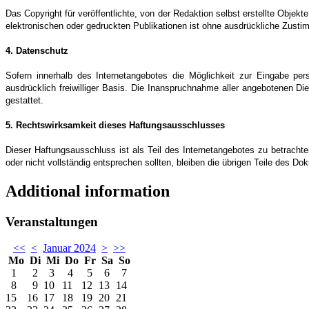
Das Copyright für veröffentlichte, von der Redaktion selbst erstellte Objek
elektronischen oder gedruckten Publikationen ist ohne ausdrückliche Zustim
4. Datenschutz
Sofern innerhalb des Internetangebotes die Möglichkeit zur Eingabe per
ausdrücklich freiwilliger Basis. Die Inanspruchnahme aller angebotenen 
gestattet.
5. Rechtswirksamkeit dieses Haftungsausschlusses
Dieser Haftungsausschluss ist als Teil des Internetangebotes zu betracht
oder nicht vollständig entsprechen sollten, bleiben die übrigen Teile des Do
Additional information
Veranstaltungen
<<
<
Januar 2024
>
>>
Mo
Di
Mi
Do
Fr
Sa
So
1
2
3
4
5
6
7
8
9
10
11
12
13
14
15
16
17
18
19
20
21