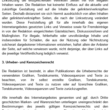
Linksetzung die entsprechenden verlinkten Seiten frei von illegalen
Inhalten waren. Die Redaktion hat keinerlei Einfluss auf die aktuelle und
zukünftige Gestaltung und auf die Inhalte der gelinkten/verknüpften
Seiten. Deshalb distanziert sie sich hiermit ausdrücklich von allen Inhalten
aller gelinkten/verknüpften Seiten, die nach der Linksetzung verändert
wurden. Diese Feststellung gilt für alle innerhalb des eigenen
Internetangebotes gesetzten Links und Verweise sowie für Fremdeinträge
in von der Redaktion eingerichteten Gästebüchern, Diskussionsforen und
Mailinglisten. Für illegale, fehlerhafte oder unvollständige Inhalte und
insbesondere für Schäden, die aus der Nutzung oder Nichtnutzung
solcherart dargebotener Informationen entstehen, haftet allein der Anbieter
der Seite, auf welche verwiesen wurde, nicht derjenige, der über Links auf
die jeweilige Veröffentlichung lediglich verweist.
3. Urheber- und Kennzeichenrecht
Die Redaktion ist bestrebt, in allen Publikationen die Urheberrechte der
verwendeten Grafiken, Tondokumente, Videosequenzen und Texte zu
beachten, von ihr selbst erstellte Grafiken, Tondokumente,
Videosequenzen und Texte zu nutzen oder auf lizenzfreie Grafiken,
Tondokumente, Videosequenzen und Texte zurückzugreifen.
Alle innerhalb des Internetangebotes genannten und ggf. durch Dritte
geschützten Marken- und Warenzeichen unterliegen uneingeschränkt den
Bestimmungen des jeweils gültigen Kennzeichenrechts und den