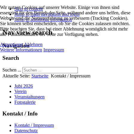
Wir nutzen Cookies auf unserer Website. Einige von ihnen sind
Skip to content
essenziell für den Betrieb der Seite, während andere uns helfen, diese
Jump to main navigation and login
Website und die Nutzererfahrung zu verbessern (Tracking Cookies).
Jump to additional information
Sie können selbst entscheiden, ob Sie die Cookies zulassen möchten.
Bitte beachten Sie, dass bei einer Ablehnung womöglich nicht mehr
Nav view search
alle Funktionalitäten der Seite zur Verfügung stehen.
Akzeptieren
Ablehnen
Navigation
Weitere Informationen
Impressum
Search
Suchen ...
Aktuelle Seite:
Startseite
Kontakt / Impressum
Jubi 2026
Verein
Veranstaltungen
Fotogalerie
Kontakt / Info
Kontakt / Impressum
Datenschutz