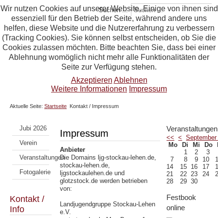
Wir nutzen Cookies auf unserer Website. Einige von ihnen sind
Suchen ...
essenziell für den Betrieb der Seite, während andere uns
helfen, diese Website und die Nutzererfahrung zu verbessern
(Tracking Cookies). Sie können selbst entscheiden, ob Sie die
Cookies zulassen möchten. Bitte beachten Sie, dass bei einer
Ablehnung womöglich nicht mehr alle Funktionalitäten der
Seite zur Verfügung stehen.
Akzeptieren
Ablehnen
Weitere Informationen
Impressum
Aktuelle Seite:
Startseite
Kontakt / Impressum
Jubi 2026
Veranstaltungen
Impressum
<<
<
September
Verein
Mo
Di
Mi
Do
Anbieter
1
2
3
Veranstaltungen
Die Domains ljg-stockau-lehen.de,
7
8
9
10
stockau-lehen.de,
14
15
16
17
Fotogalerie
ljgstockaulehen.de und
21
22
23
24
glotzstock.de werden betrieben
28
29
30
von:
Festbook
Kontakt /
Landjugendgruppe Stockau-Lehen
online
Info
e.V.