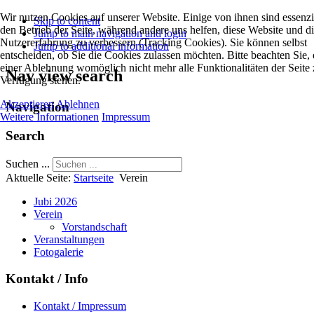
Wir nutzen Cookies auf unserer Website. Einige von ihnen sind essenzie
Skip to content
den Betrieb der Seite, während andere uns helfen, diese Website und d
Jump to main navigation and login
Nutzererfahrung zu verbessern (Tracking Cookies). Sie können selbst
Jump to additional information
entscheiden, ob Sie die Cookies zulassen möchten. Bitte beachten Sie, 
einer Ablehnung womöglich nicht mehr alle Funktionalitäten der Seite 
Nav view search
Verfügung stehen.
Akzeptieren
Ablehnen
Navigation
Weitere Informationen
Impressum
Search
Suchen ...
Aktuelle Seite:
Startseite
Verein
Jubi 2026
Verein
Vorstandschaft
Veranstaltungen
Fotogalerie
Kontakt / Info
Kontakt / Impressum