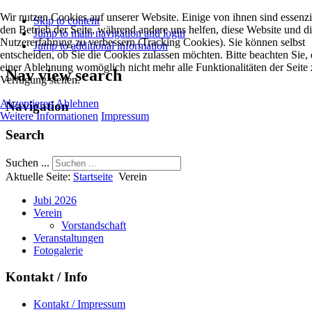
Wir nutzen Cookies auf unserer Website. Einige von ihnen sind essenzie
Skip to content
den Betrieb der Seite, während andere uns helfen, diese Website und d
Jump to main navigation and login
Nutzererfahrung zu verbessern (Tracking Cookies). Sie können selbst
Jump to additional information
entscheiden, ob Sie die Cookies zulassen möchten. Bitte beachten Sie, 
einer Ablehnung womöglich nicht mehr alle Funktionalitäten der Seite 
Nav view search
Verfügung stehen.
Akzeptieren
Ablehnen
Navigation
Weitere Informationen
Impressum
Search
Suchen ...
Aktuelle Seite:
Startseite
Verein
Jubi 2026
Verein
Vorstandschaft
Veranstaltungen
Fotogalerie
Kontakt / Info
Kontakt / Impressum