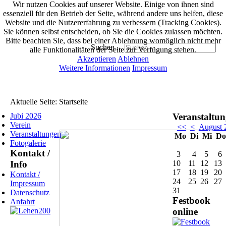
Wir nutzen Cookies auf unserer Website. Einige von ihnen sind
essenziell für den Betrieb der Seite, während andere uns helfen, diese
Website und die Nutzererfahrung zu verbessern (Tracking Cookies).
Sie können selbst entscheiden, ob Sie die Cookies zulassen möchten.
Bitte beachten Sie, dass bei einer Ablehnung womöglich nicht mehr
Suchen ...
alle Funktionalitäten der Seite zur Verfügung stehen.
Akzeptieren
Ablehnen
Weitere Informationen
Impressum
Aktuelle Seite:
Startseite
Jubi 2026
Veranstaltu
Verein
<<
<
August 
Veranstaltungen
Mo
Di
Mi
D
Fotogalerie
Kontakt /
3
4
5
6
Info
10
11
12
13
17
18
19
20
Kontakt /
24
25
26
27
Impressum
31
Datenschutz
Festbook
Anfahrt
online