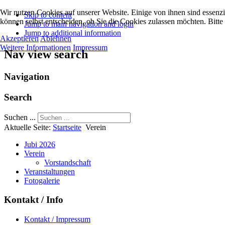
Wir nutzen Cookies auf unserer Website. Einige von ihnen sind essenzi
Skip to content
können selbst entscheiden, ob Sie die Cookies zulassen möchten. Bitte
Jump to main navigation and login
Jump to additional information
Akzeptieren
Ablehnen
Weitere Informationen
Impressum
Nav view search
Navigation
Search
Suchen ...
Aktuelle Seite:
Startseite
Verein
Jubi 2026
Verein
Vorstandschaft
Veranstaltungen
Fotogalerie
Kontakt / Info
Kontakt / Impressum