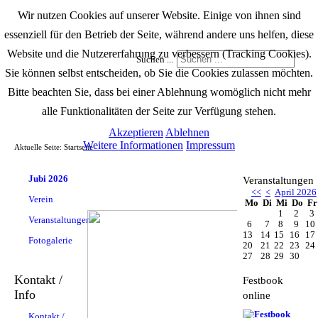
Wir nutzen Cookies auf unserer Website. Einige von ihnen sind
essenziell für den Betrieb der Seite, während andere uns helfen, diese
Website und die Nutzererfahrung zu verbessern (Tracking Cookies).
Suchen ...
Sie können selbst entscheiden, ob Sie die Cookies zulassen möchten.
Bitte beachten Sie, dass bei einer Ablehnung womöglich nicht mehr
alle Funktionalitäten der Seite zur Verfügung stehen.
Akzeptieren
Ablehnen
Weitere Informationen
Impressum
Aktuelle Seite:
Startseite
Jubi 2026
Veranstaltungen
<<
<
April 2026
Verein
Mo
Di
Mi
Do
F
1
2
3
Veranstaltungen
6
7
8
9
10
13
14
15
16
17
Fotogalerie
20
21
22
23
24
27
28
29
30
Kontakt /
Festbook
Info
online
Kontakt /