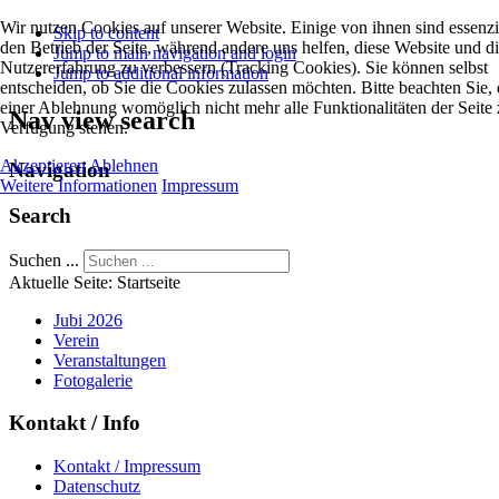
Wir nutzen Cookies auf unserer Website. Einige von ihnen sind essenzie
Skip to content
den Betrieb der Seite, während andere uns helfen, diese Website und d
Jump to main navigation and login
Nutzererfahrung zu verbessern (Tracking Cookies). Sie können selbst
Jump to additional information
entscheiden, ob Sie die Cookies zulassen möchten. Bitte beachten Sie, 
einer Ablehnung womöglich nicht mehr alle Funktionalitäten der Seite 
Nav view search
Verfügung stehen.
Akzeptieren
Ablehnen
Navigation
Weitere Informationen
Impressum
Search
Suchen ...
Aktuelle Seite:
Startseite
Jubi 2026
Verein
Veranstaltungen
Fotogalerie
Kontakt / Info
Kontakt / Impressum
Datenschutz