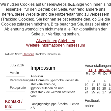
Wir nutzen Cookies auf unserer Website. Einige von ihnen sind
Suchen ...
essenziell für den Betrieb der Seite, während andere uns
helfen, diese Website und die Nutzererfahrung zu verbessern
(Tracking Cookies). Sie können selbst entscheiden, ob Sie die
Cookies zulassen möchten. Bitte beachten Sie, dass bei einer
Ablehnung womöglich nicht mehr alle Funktionalitäten der
Seite zur Verfügung stehen.
Akzeptieren
Ablehnen
Weitere Informationen
Impressum
Aktuelle Seite:
Startseite
Kontakt / Impressum
Jubi 2026
Veranstaltungen
Impressum
<<
<
Juni 202
Verein
Mo
Di
Mi
Do
Anbieter
Veranstaltungen
Die Domains ljg-stockau-lehen.de,
3
4
5
6
stockau-lehen.de,
10
11
12
13
1
Fotogalerie
ljgstockaulehen.de und
17
18
19
20
2
glotzstock.de werden betrieben
24
25
26
27
2
von:
Festbook
Kontakt /
Landjugendgruppe Stockau-Lehen
online
Info
e.V.